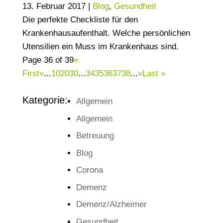
13. Februar 2017
|
Blog
,
Gesundheit
Die perfekte Checkliste für den
Krankenhausaufenthalt. Welche persönlichen
Utensilien ein Muss im Krankenhaus sind.
Page 36 of 39
«
First
«
...
10
20
30
...
34
35
36
37
38
...
»
Last »
Kategorie:
Allgemein
Allgemein
Betreuung
Blog
Corona
Demenz
Demenz/Alzheimer
Gesundheit