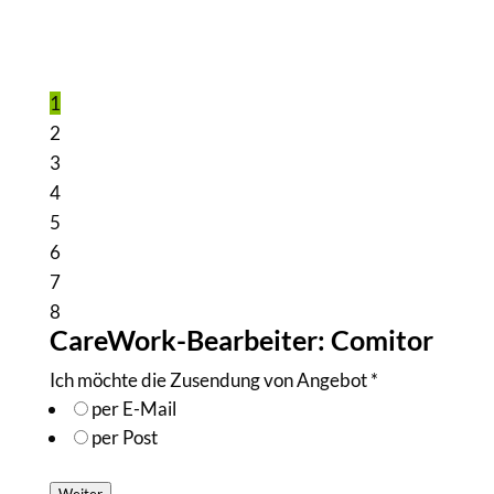
1
2
3
4
5
6
7
8
CareWork-Bearbeiter: Comitor
Ich möchte die Zusendung von Angebot
*
per E-Mail
per Post