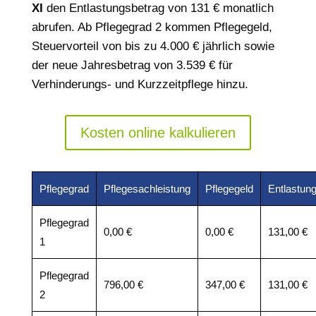
XI
den Entlastungsbetrag von 131 € monatlich
abrufen. Ab Pflegegrad 2 kommen Pflegegeld,
Steuervorteil von bis zu 4.000 € jährlich sowie
der neue Jahresbetrag von 3.539 € für
Verhinderungs- und Kurzzeitpflege hinzu.
Kosten online kalkulieren
Pflegegrad
Pflegesachleistung
Pflegegeld
Entlastun
Pflegegrad
0,00 €
0,00 €
131,00 €
1
Pflegegrad
796,00 €
347,00 €
131,00 €
2