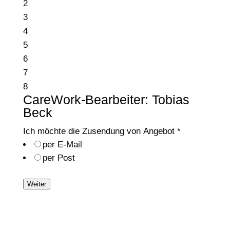
2
3
4
5
6
7
8
CareWork-Bearbeiter: Tobias
Beck
Ich möchte die Zusendung von Angebot
*
per E-Mail
per Post
Weiter