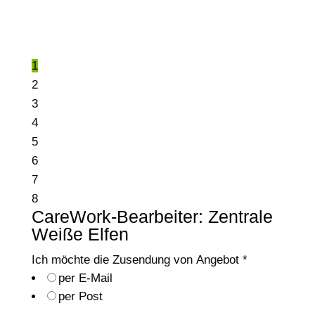
1
2
3
4
5
6
7
8
CareWork-Bearbeiter: Zentrale
Weiße Elfen
Ich möchte die Zusendung von Angebot
*
per E-Mail
per Post