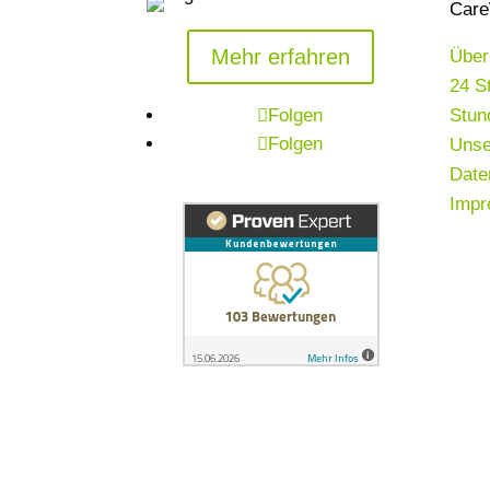
Car
Mehr erfahren
Über
24 S
Stun
Folgen
Folgen
Unse
Date
Imp