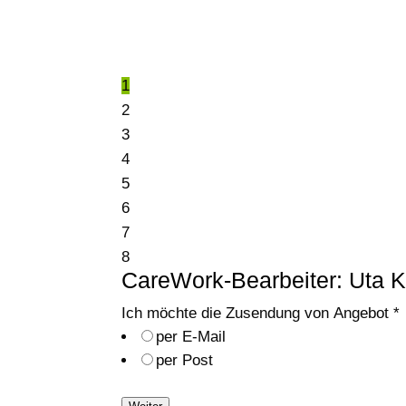
1
2
3
4
5
6
7
8
CareWork-Bearbeiter: Uta 
Ich möchte die Zusendung von Angebot
*
per E-Mail
per Post