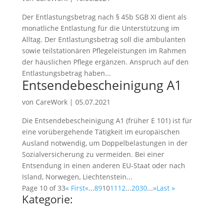
Der Entlastungsbetrag nach § 45b SGB XI dient als
monatliche Entlastung für die Unterstützung im
Alltag. Der Entlastungsbetrag soll die ambulanten
sowie teilstationären Pflegeleistungen im Rahmen
der häuslichen Pflege ergänzen. Anspruch auf den
Entlastungsbetrag haben...
Entsendebescheinigung A1
von
CareWork
|
05.07.2021
Die Entsendebescheinigung A1 (früher E 101) ist für
eine vorübergehende Tätigkeit im europäischen
Ausland notwendig, um Doppelbelastungen in der
Sozialversicherung zu vermeiden. Bei einer
Entsendung in einen anderen EU-Staat oder nach
Island, Norwegen, Liechtenstein...
Page 10 of 33
« First
«
...
8
9
10
11
12
...
20
30
...
»
Last »
Kategorie: