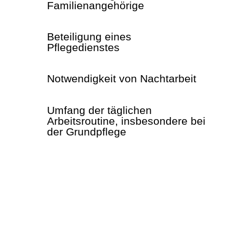
Familienangehörige
Beteiligung eines
Pflegedienstes
Notwendigkeit von Nachtarbeit
Umfang der täglichen
Arbeitsroutine, insbesondere bei
der Grundpflege
… möchte ich mich für die fürsorgliche
Betreuung meiner Mutter in den letzten
vier Jahren in meinem Elternhaus
bedanken. Dank der umsichtigen und