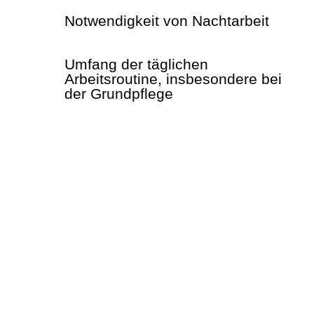
Notwendigkeit von Nachtarbeit
Umfang der täglichen
Arbeitsroutine, insbesondere bei
der Grundpflege
… möchte ich mich für die fürsorgliche
Betreuung meiner Mutter in den letzten
vier Jahren in meinem Elternhaus
bedanken. Dank der umsichtigen und
liebevollen Versorgung und Pflege
wusste ich meine Mutter auch in ihren
letzten Wochen immer in guten Händen.
Maria hat sich sehr gut um alles
gekümmert und auch in stressigen Zeiten