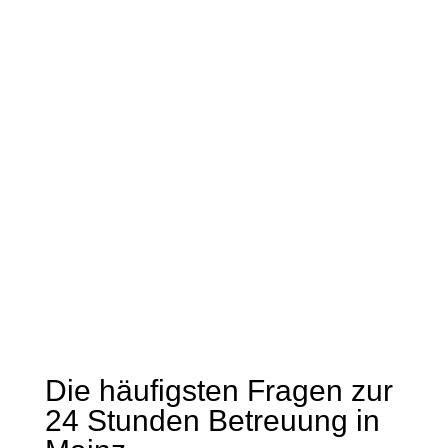
wusste ich meine Mutter auch in ihren
letzten Wochen immer in guten Händen.
Maria hat sich sehr gut um alles
gekümmert und auch in stressigen Zeiten
nie den Überblick verloren. Ihre
freundliche und ruhige Art hat mir sehr
geholfen, als es meiner Mutter schlechter
ging. …
Die häufigsten Fragen zur
24 Stunden Betreuung in