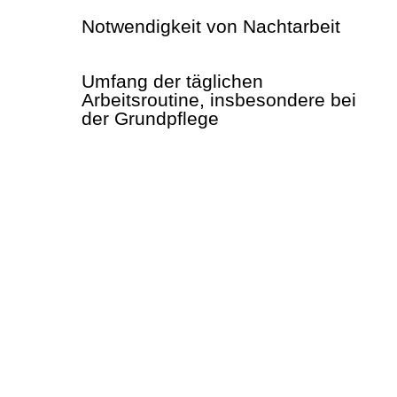
Notwendigkeit von Nachtarbeit
Umfang der täglichen
Arbeitsroutine, insbesondere bei
der Grundpflege
… möchte ich mich für die fürsorgliche
Betreuung meiner Mutter in den letzten
vier Jahren in meinem Elternhaus
bedanken. Dank der umsichtigen und
liebevollen Versorgung und Pflege
wusste ich meine Mutter auch in ihren
letzten Wochen immer in guten Händen.
Maria hat sich sehr gut um alles
gekümmert und auch in stressigen Zeiten