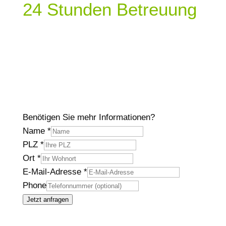
24 Stunden Betreuung
bei Ihnen zu Hause
Sie sind auf der Suche nach einer
professionellen 24 Stunden Pflege? Wir bieten
Ihnen
ab 2.440 €
eine individuelle Betreuung,
die auf Ihre Bedürfnisse zugeschnitten ist.
Benötigen Sie mehr Informationen?
Name
*
PLZ
*
Ort
*
E-Mail-Adresse
*
Phone
Jetzt anfragen