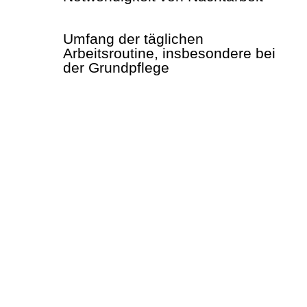
Umfang der täglichen
Arbeitsroutine, insbesondere bei
der Grundpflege
… möchte ich mich für die fürsorgliche
Betreuung meiner Mutter in den letzten
vier Jahren in meinem Elternhaus
bedanken. Dank der umsichtigen und
liebevollen Versorgung und Pflege
wusste ich meine Mutter auch in ihren
letzten Wochen immer in guten Händen.
Maria hat sich sehr gut um alles
gekümmert und auch in stressigen Zeiten
nie den Überblick verloren. Ihre