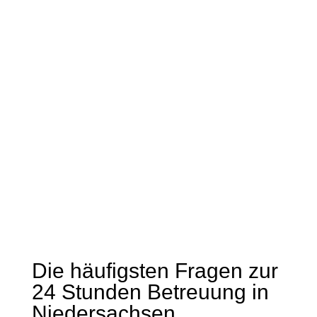
wusste ich meine Mutter auch in ihren
letzten Wochen immer in guten Händen.
Maria hat sich sehr gut um alles
gekümmert und auch in stressigen Zeiten
nie den Überblick verloren. Ihre
freundliche und ruhige Art hat mir sehr
geholfen, als es meiner Mutter schlechter
ging. …
Die häufigsten Fragen zur
24 Stunden Betreuung in
Niedersachsen