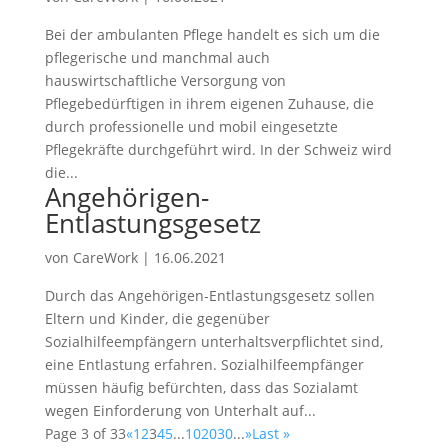
Bei der ambulanten Pflege handelt es sich um die
pflegerische und manchmal auch
hauswirtschaftliche Versorgung von
Pflegebedürftigen in ihrem eigenen Zuhause, die
durch professionelle und mobil eingesetzte
Pflegekräfte durchgeführt wird. In der Schweiz wird
die...
Angehörigen-
Entlastungsgesetz
von
CareWork
|
16.06.2021
Durch das Angehörigen-Entlastungsgesetz sollen
Eltern und Kinder, die gegenüber
Sozialhilfeempfängern unterhaltsverpflichtet sind,
eine Entlastung erfahren. Sozialhilfeempfänger
müssen häufig befürchten, dass das Sozialamt
wegen Einforderung von Unterhalt auf...
Page 3 of 33
«
1
2
3
4
5
...
10
20
30
...
»
Last »